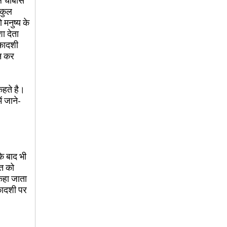
ुल चौबीस
 कुल
मनुष्य के
ा देता
एकादशी
्न कर
कहते है।
ं जाने-
के बाद भी
रत को
 कहा जाता
एकादशी पर