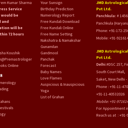
Prem Kumar Sharma
Your Sunsign
JMD Astrological
ress Service
Birthday Prediction
Pvt Ltd.
 would be
Numerology Report
Panchkula:
# 1456,
 and
Free Kundali Download
Panchkula (Haryana
tion will be
Free Kundali Online
Phone: +91-172-25
thin 72 hours
Free Name Setting
Mobile: +91-92161
Nakshatra & Namakshar
Gunamilan
JMD Astrological
sha Koushik
Gandmool
Pvt Ltd.
m@Premastrologer
Panchak
Delhi:
#DSC 257, Fir
oks Online
Forecast
Baby Names
South Court Mall,
's
Love Flames
Saket, New Delhi - 
umerology
Auspicious & Inauspicious
Phone : +91-11-47
ading
Yoga
+91-11-40532026
List of Grahan
rahans
Mobile:
+91-97161
estivals
For Appointment i
ogy
Reach us at : +91