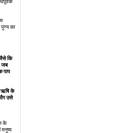
िपूर्वक
्य
 पुण्य का
जैसे कि
। जब
ेक पाप
। ऋषि के
 और उसे
त के
 मनुष्य