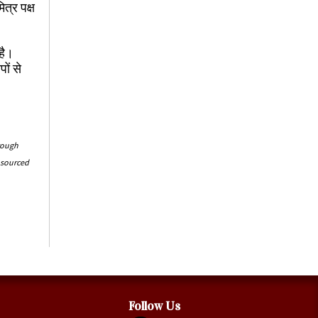
ित्र पक्ष
।
 है।
ों से
rough
t-sourced
Follow Us