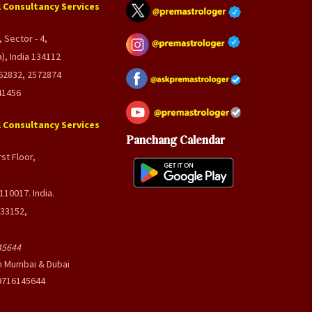
 Consultancy Services
 Sector - 4,
), India 134112
62832, 2572874
41456
 Consultancy Services
Panchang Calendar
st Floor,
110017. India.
033152,
45644
n Mumbai & Dubai
-9716145644