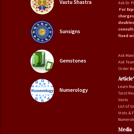
Vastu Shastra
Ask Dr. 
For Exp
charges
doubled
consulta
Sunsigns
fixed wi
Ask Mani
Gemstones
Ask Tea
Order Bo
Article
Learn N
Numerology
Tarot Re
Vastu
List of G
Vrats & F
Numerol
Media