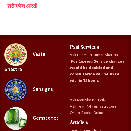
श्री गणेश आरती
Paid Services
Vastu
Ask Dr. Prem Kumar Sharma
For Express Service charges
would be doubled and
Shastra
consultation will be fixed
within 72 hours
Sunsigns
Ask Manisha Koushik
Ask Team@Premastrologer
Order Books Online
Gemstones
Article's
Learn Numerology