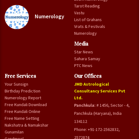
Tarot Reading
Vastu
Numerology
List of Grahans
Vrats & Festivals
Numerology
Media
Star News
Sahara Samay
PTC News
Free Services
Our Offices
Your Sunsign
JMD Astrological
Birthday Prediction
Consultancy Services Pvt
Numerology Report
Ltd.
Free Kundali Download
Panchkula:
# 1456, Sector - 4,
Free Kundali Online
Panchkula (Haryana), India
Free Name Setting
134112
Nakshatra & Namakshar
Phone: +91-172-2562832,
Gunamilan
2572874
Gandmool