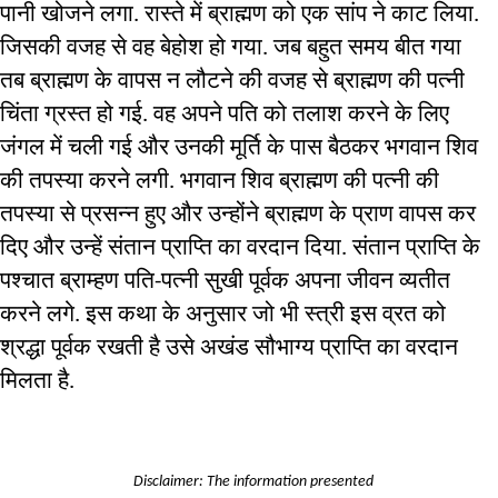
पानी
खोजने
लगा
रास्ते
में
ब्राह्मण
को
एक
सांप
ने
काट
लिया
. 
. 
जिसकी
वजह
से
वह
बेहोश
हो
गया
जब
बहुत
समय
बीत
गया
. 
तब
ब्राह्मण
के
वापस
न
लौटने
की
वजह
से
ब्राह्मण
की
पत्नी
चिंता
ग्रस्त
हो
गई
वह
अपने
पति
को
तलाश
करने
के
लिए
. 
जंगल
में
चली
गई
और
उनकी
मूर्ति
के
पास
बैठकर
भगवान
शिव
की
तपस्या
करने
लगी
भगवान
शिव
ब्राह्मण
की
पत्नी
की
. 
तपस्या
से
प्रसन्न
हुए
और
उन्होंने
ब्राह्मण
के
प्राण
वापस
कर
दिए
और
उन्हें
संतान
प्राप्ति
का
वरदान
दिया
संतान
प्राप्ति
के
. 
पश्चात
ब्राम्हण
पति
पत्नी
सुखी
पूर्वक
अपना
जीवन
व्यतीत
-
करने
लगे
इस
कथा
के
अनुसार
जो
भी
स्त्री
इस
व्रत
को
. 
श्रद्धा
पूर्वक
रखती
है
उसे
अखंड
सौभाग्य
प्राप्ति
का
वरदान
मिलता
है
.
Disclaimer: The information presented 