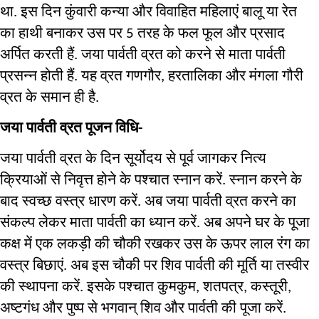
था
इस
दिन
कुंवारी
कन्या
और
विवाहित
महिलाएं
बालू
या
रेत
. 
का
हाथी
बनाकर
उस
पर
तरह
के
फल
फूल
और
प्रसाद
 5 
अर्पित
करती
हैं
जया
पार्वती
व्रत
को
करने
से
माता
पार्वती
. 
प्रसन्न
होती
हैं
यह
व्रत
गणगौर
हरतालिका
और
मंगला
गौरी
. 
, 
व्रत
के
समान
ही
है
. 
जया
पार्वती
व्रत
पूजन
विधि
- 
जया
पार्वती
व्रत
के
दिन
सूर्योदय
से
पूर्व
जागकर
नित्य
क्रियाओं
से
निवृत्त
होने
के
पश्चात
स्नान
करें
स्नान
करने
के
. 
बाद
स्वच्छ
वस्त्र
धारण
करें
अब
जया
पार्वती
व्रत
करने
का
. 
संकल्प
लेकर
माता
पार्वती
का
ध्यान
करें
अब
अपने
घर
के
पूजा
. 
कक्ष
में
एक
लकड़ी
की
चौकी
रखकर
उस
के
ऊपर
लाल
रंग
का
वस्त्र
बिछाएं
अब
इस
चौकी
पर
शिव
पार्वती
की
मूर्ति
या
तस्वीर
. 
की
स्थापना
करें
इसके
पश्चात
कुमकुम
शतपत्र
कस्तूरी
. 
, 
, 
, 
अष्टगंध
और
पुष्प
से
भगवान्
शिव
और
पार्वती
की
पूजा
करें
. 