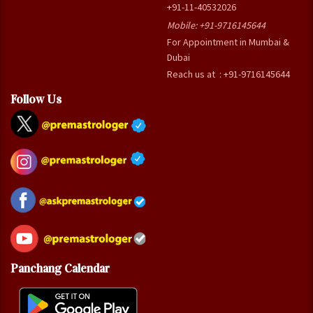
+91-11-40532026
Mobile:
+91-9716145644
For Appointment in Mumbai &
Dubai
Reach us at : +91-9716145644
Follow Us
Panchang Calendar