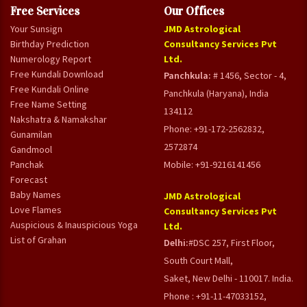
Free Services
Our Offices
Your Sunsign
JMD Astrological
Birthday Prediction
Consultancy Services Pvt
Numerology Report
Ltd.
Free Kundali Download
Panchkula:
# 1456, Sector - 4,
Free Kundali Online
Panchkula (Haryana), India
Free Name Setting
134112
Nakshatra & Namakshar
Phone: +91-172-2562832,
Gunamilan
2572874
Gandmool
Panchak
Mobile: +91-9216141456
Forecast
Baby Names
JMD Astrological
Love Flames
Consultancy Services Pvt
Auspicious & Inauspicious Yoga
Ltd.
List of Grahan
Delhi:
#DSC 257, First Floor,
South Court Mall,
Saket, New Delhi - 110017. India.
Phone : +91-11-47033152,