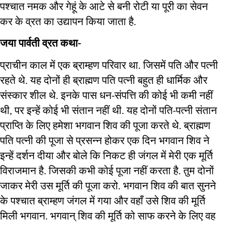
पश्चात
नमक
और
गेहूं
के
आटे
से
बनी
रोटी
या
पूरी
का
सेवन
कर
के
व्रत
का
उद्यापन
किया
जाता
है
. 
जया
पार्वती
व्रत
कथा
- 
प्राचीन
काल
में
एक
ब्राम्हण
परिवार
था
जिसमें
पति
और
पत्नी
. 
रहते
थे
यह
दोनों
ही
ब्राह्मण
पति
पत्नी
बहुत
ही
धार्मिक
और
. 
संस्कार
शील
थे
इनके
पास
धन
संपत्ति
की
कोई
भी
कमी
नहीं
. 
-
थी
पर
इन्हें
कोई
भी
संतान
नहीं
थी
यह
दोनों
पति
पत्नी
संतान
, 
. 
-
प्राप्ति
के
लिए
हमेशा
भगवान
शिव
की
पूजा
करते
थे
ब्राह्मण
. 
पति
पत्नी
की
पूजा
से
प्रसन्न
होकर
एक
दिन
भगवान
शिव
ने
इन्हें
दर्शन
दीया
और
बोले
कि
निकट
ही
जंगल
में
मेरी
एक
मूर्ति
विराजमान
है
जिसकी
कभी
कोई
पूजा
नहीं
करता
है
तुम
दोनों
. 
. 
जाकर
मेरी
उस
मूर्ति
की
पूजा
करो
भगवान
शिव
की
बात
सुनने
. 
के
पश्चात
ब्राम्हण
जंगल
में
गया
और
वहाँ
उसे
शिव
की
मूर्ति
मिली
भगवान
भगवान्
शिव
की
मूर्ति
को
साफ
करने
के
लिए
वह
. 