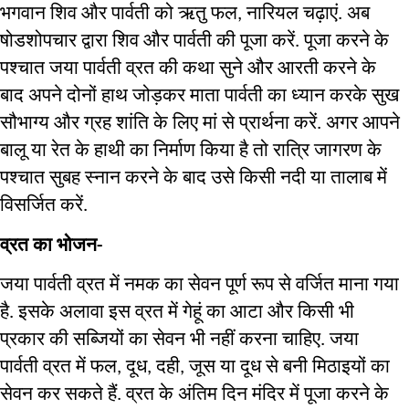
भगवान
शिव
और
पार्वती
को
ऋतु
फल
नारियल
चढ़ाएं
अब
, 
. 
षोडशोपचार
द्वारा
शिव
और
पार्वती
की
पूजा
करें
पूजा
करने
के
. 
पश्चात
जया
पार्वती
व्रत
की
कथा
सुने
और
आरती
करने
के
बाद
अपने
दोनों
हाथ
जोड़कर
माता
पार्वती
का
ध्यान
करके
सुख
सौभाग्य
और
ग्रह
शांति
के
लिए
मां
से
प्रार्थना
करें
अगर
आपने
. 
बालू
या
रेत
के
हाथी
का
निर्माण
किया
है
तो
रात्रि
जागरण
के
पश्चात
सुबह
स्नान
करने
के
बाद
उसे
किसी
नदी
या
तालाब
में
विसर्जित
करें
. 
व्रत
का
भोजन
- 
जया
पार्वती
व्रत
में
नमक
का
सेवन
पूर्ण
रूप
से
वर्जित
माना
गया
है
इसके
अलावा
इस
व्रत
में
गेहूं
का
आटा
और
किसी
भी
. 
प्रकार
की
सब्जियों
का
सेवन
भी
नहीं
करना
चाहिए
जया
. 
पार्वती
व्रत
में
फल
दूध
दही
जूस
या
दूध
से
बनी
मिठाइयों
का
, 
, 
, 
सेवन
कर
सकते
हैं
व्रत
के
अंतिम
दिन
मंदिर
में
पूजा
करने
के
. 