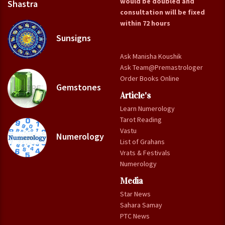
would be doubled and
Shastra
consultation will be fixed
within 72 hours
Sunsigns
Ask Manisha Koushik
Ask Team@Premastrologer
Order Books Online
Gemstones
Article's
Learn Numerology
Tarot Reading
Vastu
Numerology
List of Grahans
Vrats & Festivals
Numerology
Media
Star News
Sahara Samay
PTC News