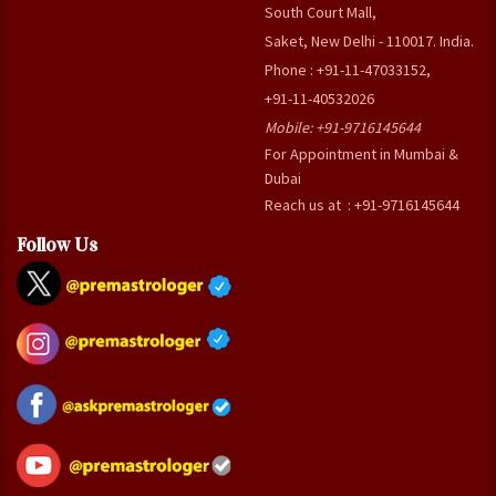
South Court Mall,
Saket, New Delhi - 110017. India.
Phone : +91-11-47033152,
+91-11-40532026
Mobile:
+91-9716145644
For Appointment in Mumbai &
Dubai
Reach us at : +91-9716145644
Follow Us