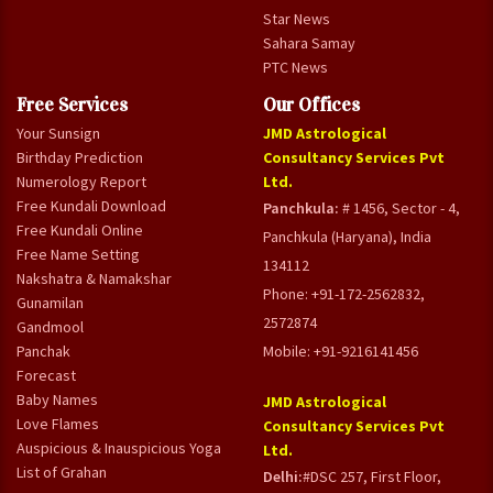
Star News
Sahara Samay
PTC News
Free Services
Our Offices
Your Sunsign
JMD Astrological
Birthday Prediction
Consultancy Services Pvt
Numerology Report
Ltd.
Free Kundali Download
Panchkula:
# 1456, Sector - 4,
Free Kundali Online
Panchkula (Haryana), India
Free Name Setting
134112
Nakshatra & Namakshar
Phone: +91-172-2562832,
Gunamilan
2572874
Gandmool
Panchak
Mobile: +91-9216141456
Forecast
Baby Names
JMD Astrological
Love Flames
Consultancy Services Pvt
Auspicious & Inauspicious Yoga
Ltd.
List of Grahan
Delhi:
#DSC 257, First Floor,