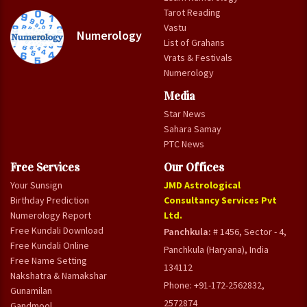
Tarot Reading
Vastu
Numerology
List of Grahans
Vrats & Festivals
Numerology
Media
Star News
Sahara Samay
PTC News
Free Services
Our Offices
Your Sunsign
JMD Astrological
Birthday Prediction
Consultancy Services Pvt
Numerology Report
Ltd.
Free Kundali Download
Panchkula:
# 1456, Sector - 4,
Free Kundali Online
Panchkula (Haryana), India
Free Name Setting
134112
Nakshatra & Namakshar
Phone: +91-172-2562832,
Gunamilan
2572874
Gandmool