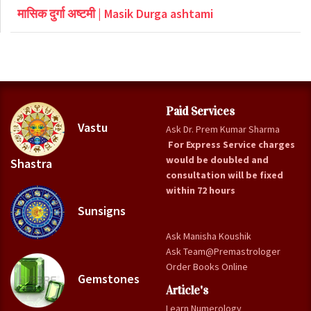
मासिक दुर्गा अष्टमी | Masik Durga ashtami
Paid Services
Vastu
Ask Dr. Prem Kumar Sharma
For Express Service charges
would be doubled and
Shastra
consultation will be fixed
within 72 hours
Sunsigns
Ask Manisha Koushik
Ask Team@Premastrologer
Order Books Online
Gemstones
Article's
Learn Numerology