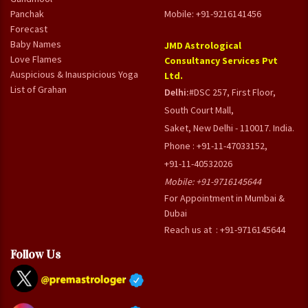
Panchak
Mobile: +91-9216141456
Forecast
Baby Names
JMD Astrological
Love Flames
Consultancy Services Pvt
Auspicious & Inauspicious Yoga
Ltd.
List of Grahan
Delhi:
#DSC 257, First Floor,
South Court Mall,
Saket, New Delhi - 110017. India.
Phone : +91-11-47033152,
+91-11-40532026
Mobile:
+91-9716145644
For Appointment in Mumbai &
Dubai
Reach us at : +91-9716145644
Follow Us