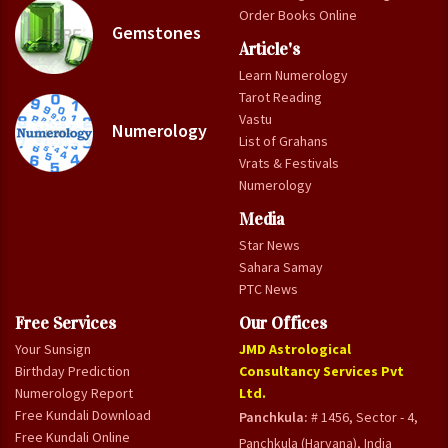
Order Books Online
Gemstones
Article's
Learn Numerology
Tarot Reading
Vastu
Numerology
List of Grahans
Vrats & Festivals
Numerology
Media
Star News
Sahara Samay
PTC News
Free Services
Our Offices
Your Sunsign
JMD Astrological
Birthday Prediction
Consultancy Services Pvt
Numerology Report
Ltd.
Free Kundali Download
Panchkula:
# 1456, Sector - 4,
Free Kundali Online
Panchkula (Haryana), India