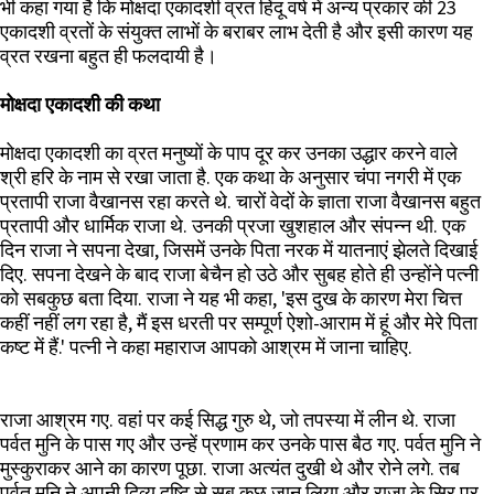
भी कहा गया है कि मोक्षदा एकादशी व्रत हिंदू वर्ष में अन्य प्रकार की 23
एकादशी व्रतों के संयुक्त लाभों के बराबर लाभ देती है और इसी कारण यह
व्रत रखना बहुत ही फलदायी है।
मोक्षदा एकादशी की कथा
मोक्षदा एकादशी का व्रत मनुष्‍यों के पाप दूर कर उनका उद्धार करने वाले
श्री हरि के नाम से रखा जाता है. एक कथा के अनुसार चंपा नगरी में एक
प्रतापी राजा वैखानस रहा करते थे. चारों वेदों के ज्ञाता राजा वैखानस बहुत
प्रतापी और धार्मिक राजा थे. उनकी प्रजा खुशहाल और संपन्‍न थी. एक
दिन राजा ने सपना देखा, जिसमें उनके पिता नरक में यातनाएं झेलते दिखाई
दिए. सपना देखने के बाद राजा बेचैन हो उठे और सुबह होते ही उन्‍होंने पत्‍नी
को सबकुछ बता दिया. राजा ने यह भी कहा, 'इस दुख के कारण मेरा चित्त
कहीं नहीं लग रहा है, मैं इस धरती पर सम्‍पूर्ण ऐशो-आराम में हूं और मेरे पिता
कष्‍ट में हैं.' पत्‍नी ने कहा महाराज आपको आश्रम में जाना चाहिए.
राजा आश्रम गए. वहां पर कई सिद्ध गुरु थे, जो तपस्‍या में लीन थे. राजा
पर्वत मुनि के पास गए और उन्‍हें प्रणाम कर उनके पास बैठ गए. पर्वत मुनि ने
मुस्‍कुराकर आने का कारण पूछा. राजा अत्‍यंत दुखी थे और रोने लगे. तब
पर्वत मुनि ने अपनी दिव्‍य दृष्‍टि से सब कुछ जान लिया और राजा के सिर पर