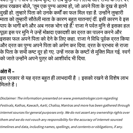
हाथ रखकर बोले, 'तुम एक पुण्‍य आत्‍मा हो, जो अपने पिता के दुख से इतने
दुखी हो. तुम्‍हारे पिता को उनके कर्मों का फल म‍िल रहा है. उन्‍होंने तुम्‍हारी
माता को तुम्‍हारी सौतेली माता के कारण बहुत यातनाएं दीं. इसी कारण वे इस
पाप के भागी बने और अब नरक भोग रहे हैं.' राजा ने पर्वत मुनि से इसका हल
पूछा इस पर मुनि ने उन्‍हें मोक्षदा एकादशी का व्रत का पालन करने और
इसका फल अपने पिता को देने के लिए कहा. राजा ने विधि पूर्वक व्रत किया
और व्रत का पुण्‍य अपने पिता को अर्पण कर दिया. व्रत के प्रभाव से राजा
के पिता के सभी कष्‍ट दूर हो गए. उन्‍हें नरक के कष्‍टों से मुक्ति म‍िल गई. स्‍वर्ग
को जाते उन्‍होंने अपने पुत्र को आशीर्वाद भी दिया.
अंत में –
इस प्रकार से यह व्रत बहुत ही लाभदायी है । इसको रखने से विशेष लाभ
मिलते है।
Disclaimer: The information presented on www.premastrologer.com regarding
Festivals, Kathas, Kawach, Aarti, Chalisa, Mantras and more has been gathered through
internet sources for general purposes only. We do not assert any ownership rights over
them and we do not vouch any responsibility for the accuracy of internet-sourced
timelines and data, including names, spellings, and contents or obligations, if any.