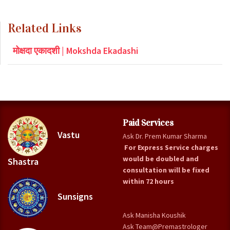
Related Links
मोक्षदा एकादशी | Mokshda Ekadashi
Paid Services
Vastu
Ask Dr. Prem Kumar Sharma
For Express Service charges
would be doubled and
Shastra
consultation will be fixed
within 72 hours
Sunsigns
Ask Manisha Koushik
Ask Team@Premastrologer