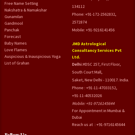
Free Name Setting
134112
Nakshatra & Namakshar
Phone: +91-172-2562832,
Gunamilan
2572874
Gandmool
Panchak
Mobile: +91-9216141456
Forecast
Baby Names
JMD Astrological
Love Flames
Consultancy Services Pvt
Auspicious & Inauspicious Yoga
Ltd.
List of Grahan
Delhi:
#DSC 257, First Floor,
South Court Mall,
Saket, New Delhi - 110017. India.
Phone : +91-11-47033152,
+91-11-40532026
Mobile:
+91-9716145644
For Appointment in Mumbai &
Dubai
Reach us at : +91-9716145644