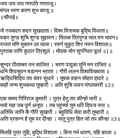
जय जय जय गणपति गणराजू।
मंगल भरण करण शुभ काजू ॥
॥चौपाई॥
जै गजबदन सदन सुखदाता। विश्व विनायक बुद्घि विधाता॥
वक्र तुण्ड शुचि शुण्ड सुहावन। तिलक त्रिपुण्ड भाल मन भावन॥
राजत मणि मुक्तन उर माला। स्वर्ण मुकुट शिर नयन विशाला॥
पुस्तक पाणि कुठार त्रिशूलं । मोदक भोग सुगन्धित फूलं ॥1॥
सुन्दर पीताम्बर तन साजित । चरण पादुका मुनि मन राजित ॥
धनि शिवसुवन षडानन भ्राता । गौरी ललन विश्वविख्याता ॥
ऋद्घिसिद्घि तव चंवर सुधारे । मूषक वाहन सोहत द्घारे ॥
कहौ जन्म शुभकथा तुम्हारी । अति शुचि पावन मंगलकारी ॥2॥
एक समय गिरिराज कुमारी । पुत्र हेतु तप कीन्हो भारी ॥
भयो यज्ञ जब पूर्ण अनूपा । तब पहुंच्यो तुम धरि द्घिज रुपा ॥
अतिथि जानि कै गौरि सुखारी । बहुविधि सेवा करी तुम्हारी ॥
अति प्रसन्न है तुम वर दीन्हा । मातु पुत्र हित जो तप कीन्हा ॥3॥
मिलहि पुत्र तुहि, बुद्घि विशाला । बिना गर्भ धारण, यहि काला ॥