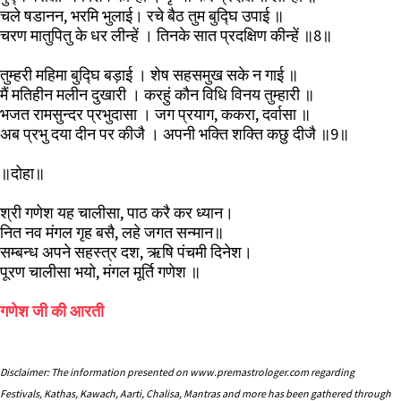
चले षडानन, भरमि भुलाई। रचे बैठ तुम बुद्घि उपाई ॥
चरण मातुपितु के धर लीन्हें । तिनके सात प्रदक्षिण कीन्हें ॥8॥
तुम्हरी महिमा बुद्घि बड़ाई । शेष सहसमुख सके न गाई ॥
मैं मतिहीन मलीन दुखारी । करहुं कौन विधि विनय तुम्हारी ॥
भजत रामसुन्दर प्रभुदासा । जग प्रयाग, ककरा, दर्वासा ॥
अब प्रभु दया दीन पर कीजै । अपनी भक्ति शक्ति कछु दीजै ॥9॥
॥दोहा॥
श्री गणेश यह चालीसा, पाठ करै कर ध्यान।
नित नव मंगल गृह बसै, लहे जगत सन्मान॥
सम्बन्ध अपने सहस्त्र दश, ऋषि पंचमी दिनेश।
पूरण चालीसा भयो, मंगल मूर्ति गणेश ॥
गणेश जी की आरती
Disclaimer: The information presented on www.premastrologer.com regarding
Festivals, Kathas, Kawach, Aarti, Chalisa, Mantras and more has been gathered through