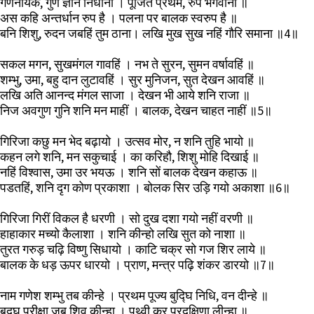
गणनायक, गुण ज्ञान निधाना । पूजित प्रथम, रुप भगवाना ॥
अस कहि अन्तर्धान रुप है । पलना पर बालक स्वरुप है ॥
बनि शिशु, रुदन जबहिं तुम ठाना। लखि मुख सुख नहिं गौरि समाना ॥4॥
सकल मगन, सुखमंगल गावहिं । नभ ते सुरन, सुमन वर्षावहिं ॥
शम्भु, उमा, बहु दान लुटावहिं । सुर मुनिजन, सुत देखन आवहिं ॥
लखि अति आनन्द मंगल साजा । देखन भी आये शनि राजा ॥
निज अवगुण गुनि शनि मन माहीं । बालक, देखन चाहत नाहीं ॥5॥
गिरिजा कछु मन भेद बढ़ायो । उत्सव मोर, न शनि तुहि भायो ॥
कहन लगे शनि, मन सकुचाई । का करिहौ, शिशु मोहि दिखाई ॥
नहिं विश्वास, उमा उर भयऊ । शनि सों बालक देखन कहाऊ ॥
पडतहिं, शनि दृग कोण प्रकाशा । बोलक सिर उड़ि गयो अकाशा ॥6॥
गिरिजा गिरीं विकल है धरणी । सो दुख दशा गयो नहीं वरणी ॥
हाहाकार मच्यो कैलाशा । शनि कीन्हो लखि सुत को नाशा ॥
तुरत गरुड़ चढ़ि विष्णु सिधायो । काटि चक्र सो गज शिर लाये ॥
बालक के धड़ ऊपर धारयो । प्राण, मन्त्र पढ़ि शंकर डारयो ॥7॥
नाम गणेश शम्भु तब कीन्हे । प्रथम पूज्य बुद्घि निधि, वन दीन्हे ॥
बुद्घ परीक्षा जब शिव कीन्हा । पृथ्वी कर प्रदक्षिणा लीन्हा ॥