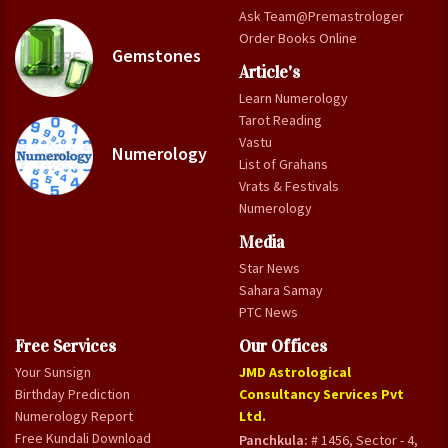
Ask Team@Premastrologer
Order Books Online
Gemstones
Article's
Learn Numerology
Tarot Reading
Vastu
Numerology
List of Grahans
Vrats & Festivals
Numerology
Media
Star News
Sahara Samay
PTC News
Free Services
Our Offices
Your Sunsign
JMD Astrological
Birthday Prediction
Consultancy Services Pvt
Numerology Report
Ltd.
Free Kundali Download
Panchkula:
# 1456, Sector - 4,