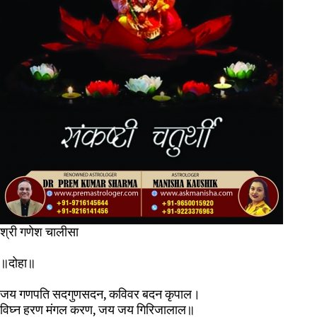
श्री गणेश चालीसा
॥दोहा॥
जय गणपति सदगुणसदन, कविवर बदन कृपाल।
विघ्न हरण मंगल करण, जय जय गिरिजालाल॥