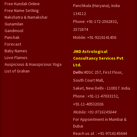
Free Kundali Online
Panchkula (Haryana), India
Free Name Setting
134112
Nakshatra & Namakshar
Phone: +91-172-2562832,
Gunamilan
2572874
Gandmool
Panchak
Mobile: +91-9216141456
Forecast
Baby Names
JMD Astrological
Love Flames
Consultancy Services Pvt
Auspicious & Inauspicious Yoga
Ltd.
List of Grahan
Delhi:
#DSC 257, First Floor,
South Court Mall,
Saket, New Delhi - 110017. India.
Phone : +91-11-47033152,
+91-11-40532026
Mobile:
+91-9716145644
For Appointment in Mumbai &
Dubai
Reach us at : +91-9716145644