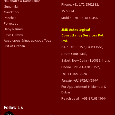
Nakshatra & Namakshar
Phone: +91-172-2562832,
Gunamilan
2572874
Gandmool
Panchak
Mobile: +91-9216141456
Forecast
Baby Names
JMD Astrological
Love Flames
Consultancy Services Pvt
Auspicious & Inauspicious Yoga
Ltd.
List of Grahan
Delhi:
#DSC 257, First Floor,
South Court Mall,
Saket, New Delhi - 110017. India.
Phone : +91-11-47033152,
+91-11-40532026
Mobile:
+91-9716145644
For Appointment in Mumbai &
Dubai
Reach us at : +91-9716145644
Follow Us