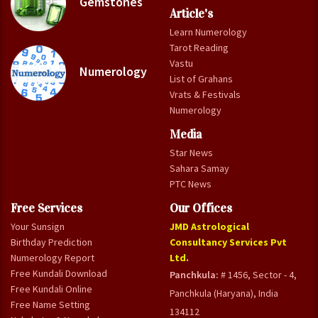
Gemstones
Article's
Learn Numerology
Tarot Reading
Vastu
Numerology
List of Grahans
Vrats & Festivals
Numerology
Media
Star News
Sahara Samay
PTC News
Free Services
Our Offices
Your Sunsign
JMD Astrological
Birthday Prediction
Consultancy Services Pvt
Numerology Report
Ltd.
Free Kundali Download
Panchkula:
# 1456, Sector - 4,
Free Kundali Online
Panchkula (Haryana), India
Free Name Setting
134112