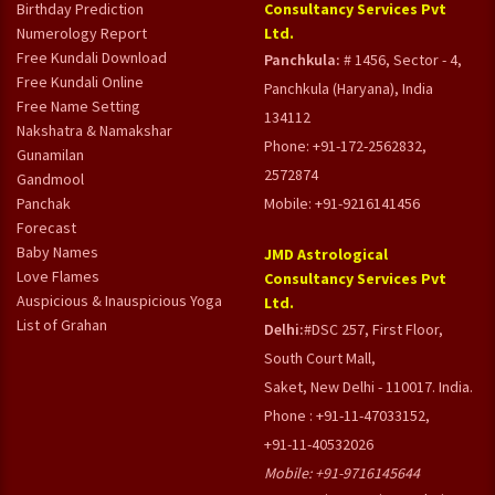
Birthday Prediction
Consultancy Services Pvt
Numerology Report
Ltd.
Free Kundali Download
Panchkula:
# 1456, Sector - 4,
Free Kundali Online
Panchkula (Haryana), India
Free Name Setting
134112
Nakshatra & Namakshar
Phone: +91-172-2562832,
Gunamilan
2572874
Gandmool
Panchak
Mobile: +91-9216141456
Forecast
Baby Names
JMD Astrological
Love Flames
Consultancy Services Pvt
Auspicious & Inauspicious Yoga
Ltd.
List of Grahan
Delhi:
#DSC 257, First Floor,
South Court Mall,
Saket, New Delhi - 110017. India.
Phone : +91-11-47033152,
+91-11-40532026
Mobile:
+91-9716145644