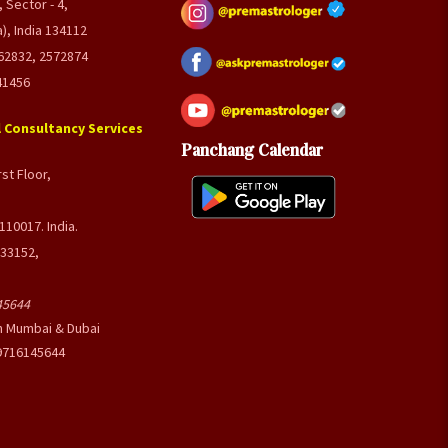
 Sector - 4,
), India 134112
62832, 2572874
41456
 Consultancy Services
Panchang Calendar
st Floor,
110017. India.
033152,
45644
n Mumbai & Dubai
-9716145644