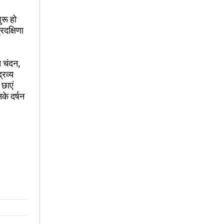
ुरू हो
रदक्षिणा
त चंदन,
्रव्य
 छाएं
के दर्षन
न्मदिन