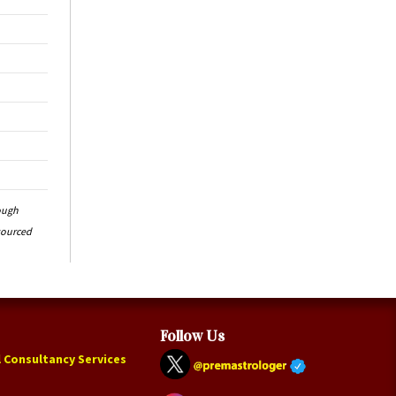
ough
-sourced
Follow Us
 Consultancy Services