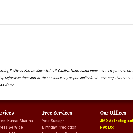
ding Festivals, Kathas, Kawach, Aarti, Chalisa, Mantras and more has been gathered thr
hip rights over them and we do not vouch any responsibility for the accuracy of internet
ns, if any.
rvices
Free Services
Our Offices
Prem Kumar Sharma
Your Sunsign
JMD Astrological
ress Service
Birthday Prediction
Pvt Ltd.