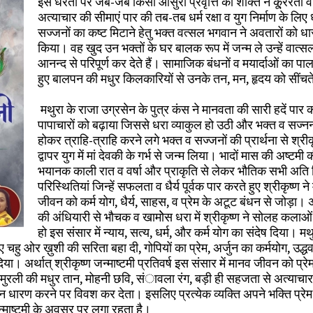
इस धरती पर जब-जब किसी आसुरी प्रवृत्ति की शक्ति ने कू्ररता व
अत्याचार की सीमाएं पार की तब-तब धर्म रक्षा व युग निर्माण के लिए ध
सज्जनों का कष्ट मिटाने हेतु भक्त वत्सल भगवान ने अवतारों को ध
किया। वह खुद उन भक्तों के घर बालक रूप में जन्म ले उन्हें वात्सल
आनन्द से परिपूर्ण कर देते हैं। सामाजिक बंधनों व मयार्दाओं का प
हुए बालपन की मधुर किलकारियों से उनके तन, मन, हृदय को सींचते
मथुरा के राजा उग्रसेन के पुत्र कंस ने मानवता की सारी हदें पार 
पापाचारों को बढ़ाया जिससे धरा व्याकुल हो उठी और भक्त व सज्नन
होकर त्राहि-त्राहि करने लगे भक्त व सज्जनों की प्रार्थना से श्रीकृ
द्वापर युग में मां देवकी के गर्भ से जन्म लिया। भादों मास की अष्टमी 
भयानक काली रात व वर्षा और प्राकृति से लेकर भौतिक सभी अति
परिस्थितियां जिन्हें सफलता व धैर्य पूर्वक पार करते हुए श्रीकृष्ण न
जीवन को कर्म योग, धैर्य, साहस, व प्रेम के अटूट बंधन से जोड़ा। 
की अंधियारी से भौचक व खामोेस धरा में श्रीकृष्ण ने सोलह कलाओं 
हो इस संसार में न्याय, सत्य, धर्म, और कर्म योग का संदेष दिया। मथु
हुए चहु ओर ख़ुशी की सरिता बहा दी, गोपियों का प्रेम, अर्जुन का कर्मयोग, उद्ध
या। अर्थात् श्रीकृष्ण जन्माष्टमी प्रतिवर्ष इस संसार में मानव जीवन को प्रेम
्ण मुरली की मधुर तान, मोहनी छवि, संावला रंग, बड़ी ही सहजता से अत्याचार
तन धारण करने पर विवश कर देता। इसलिए प्रत्येक व्यक्ति अपने भक्ति प्रेम द
ण जन्माष्टमी के अवसर पर लगा रहता है।