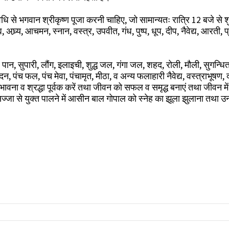
विधि से भगवान श्रीकृष्ण पूजा करनी चाहिए, जो सामान्यतः रात्रि 12 बजे से श
्र्य, आचमन, स्नान, वस्त्र, उपवीत, गंध, पुष्प, धूप, दीप, नैवेद्य, आरती, प्
, पान, सुपारी, लौंग, इलाइची, शुद्ध जल, गंगा जल, शहद, रोली, मौली, सुगन्धि
ंदन, पंच फल, पंच मेवा, पंचामृत, मीठा, व अन्य फलाहारी नैवेद्य, वस्त्राभूषण, द
 भावना व श्रद्धा पूर्वक करें तथा जीवन को सफल व समृद्ध बनाएं तथा जीवन में
ज्जा से युक्त पालने में आसीन बाल गोपाल को स्नेह का झूला झुलाना तथा उन
2021, krishna jayanthi 2021, krishna janmashtami photo,श्रीकृ
जन्माष्टमी पर्व, जन्माष्टमी महोत्सव, जन्माष्टमी पर्व, अष्टमी, कृष्ण अष्टमी, कृष्ण जन्माष्टमी महोत्सव, श्री कृष्ण जन्माष्टमी, श्री कृष्ण भगवान, जन्माष्टमी विशेष, श्री कृष्ण जी, भगवान कृष्ण का ज