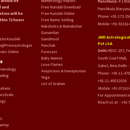
 would be
Numerology Report
Panchkula:
# 1456,
 and
Free Kundali Download
Panchkula (Haryana
tion will be
Free Kundali Online
Phone: +91-172-25
thin 72 hours
Free Name Setting
Mobile: +91-92161
Nakshatra & Namakshar
Gunamilan
JMD Astrological
sha Koushik
Gandmool
Pvt Ltd.
m@Premastrologer
Panchak
Delhi:
#DSC 257, Fir
oks Online
Forecast
Baby Names
South Court Mall,
's
Love Flames
Saket, New Delhi - 
umerology
Auspicious & Inauspicious
Phone : +91-11-47
ading
Yoga
+91-11-40532026
List of Grahan
rahans
Mobile:
+91-97161
estivals
For Appointment i
ogy
Reach us at : +91
ws
Samay