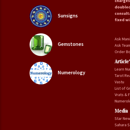
charges
doubled
consulta
Sunsigns
fixed wi
Ask Mani
Gemstones
Ask Tea
Order Bo
Article
Learn N
Numerology
Tarot Re
Vastu
List of G
Vrats & F
Numerol
Media
Star Ne
Sahara 