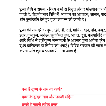
पूजा विधि व समय: -
नित्य कर्मो से निवृत्त होकर षोड़षोपचार 
जाती है, षोड़षोपचार विधि में- भगवान का आवाहन, आसन, पाद्य, अघ
और पुष्पांजलि देते हुए पूजा सम्पन्न की जाती है।
पूजा की सामग्रीः -
दूध, दही, घी, रूई, माचिस, धूप, दीप, कपूर
इत्र, कुमकुम, जनेऊ, सुगन्धित पुष्प, अक्षत, दूर्वा, मलयागिरि च
आदि विधि से श्रीकृष्ण जन्माष्टमी के अवसर पूजा अर्चना प्रेम
दुःख दारिद्रता के तिमिर को भगाएं। विविध प्रकार की साज स
करना अति शुभ व फलदायी माना जाता है।
जन्माष्टमी, श्रीकृष्ण जन्माष्ट
rishna Janmashtami, Janmashtami 2021, Krishna Janmashtami 2021, bhog, Bhagavan, puja, makhan mishri, janmashtam
i date, rohini nakshatra, when janmashtami being celebrated, janmashtami kis tarikh ko h, janmashtami kab hai, krishna jayanthi dahi handi 
मी 2021, जन्माष्टमी 2021, भगवान कृष्ण, भोग, पूजा, जन्माष्टमी भोग, रोहिणी नक्षत्र, माखन मिश्री, दही, जन्माष्टमी पूजाविधि, कृष्ण जन्माष्टमी पर्व, 2021, कृष्ण 
क्या है कृष्ण के नाम का अर्थ?
कृष्ण के द्वादश नाम और उनकी महिमा
व्रतों में सबसे श्रेष्ठ व्रत|